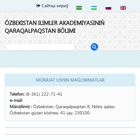
Сайтқа кириў
ÓZBEKISTAN ILIMLER AKADEMIYASINIŃ
QARAQALPAQSTAN BÓLIMI
Toggl
naviga
MÚRÁJAT USHIN MAǴLIWMATLAR
Telefon:
(8-361) 222-71-41
e-mail:
Mánzilimiz :
Ózbekstan, Qaraqalpaqstan R, Nókis qalası,
Ózbekstan gúzarı kóshesi, 41-jay, 230100.