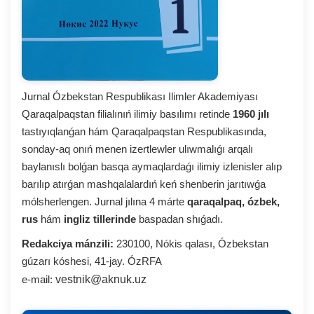
Jurnal Ózbekstan Respublikası Ilimler Akademiyası
Qaraqalpaqstan filialınıń ilimiy basılımı retinde
1960 jılı
tastıyıqlanǵan hám Qaraqalpaqstan Respublikasında,
sonday-aq onıń menen izertlewler ulıwmalıǵı arqalı
baylanıslı bolǵan basqa aymaqlardaǵı ilimiy izlenisler alıp
barılıp atırǵan mashqalalardıń keń shenberin jarıtıwǵa
mólsherlengen. Jurnal jılına 4 márte
qaraqalpaq, ózbek,
rus
hám
ingliz tillerinde
baspadan shıǵadı.
Redakciya mánzili:
230100, Nókis qalası, Ózbekstan
gúzarı kóshesi, 41-jay. ÓzRFA
e-mail:
vestnik@aknuk.uz