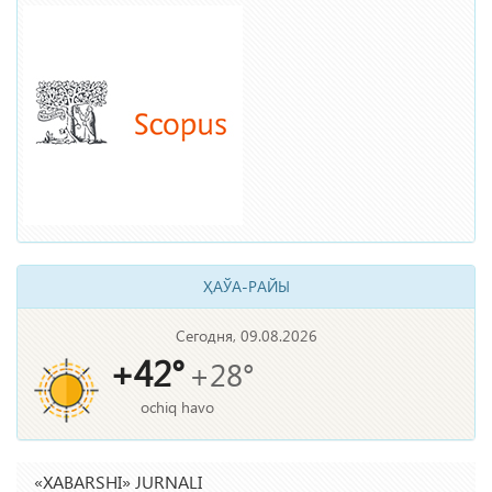
ҲАЎА-РАЙЫ
Сегодня, 09.08.2026
+42°
+28°
ochiq havo
«XABARSHI» JURNALI