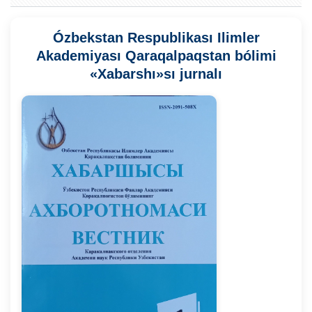
Ózbekstan Respublikası Ilimler
Akademiyası Qaraqalpaqstan bólimi
«Xabarshı»sı jurnalı