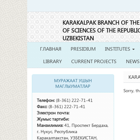
KARAKALPAK BRANCH OF TH
OF SCIENCES OF THE REPUBLI
UZBEKISTAN
ГЛАВНАЯ
PRESIDIUM
INSTITUTES
LIBRARY
CURRENT PROJECTS
NEWS
KARA
МУРАЖААТ УШЫН
МАГЛЫУМАТЛАР
Sorry, th
Телефон:
(8-361) 222-71-41
Факс:
(8-361) 222-71-41
Электрон почта:
Жумыс тартиби:
Манзилимиз:
41, Проспект Бердаха,
г. Нукус, Республика
Каракалпакстан, УЗБЕКИСТАН,