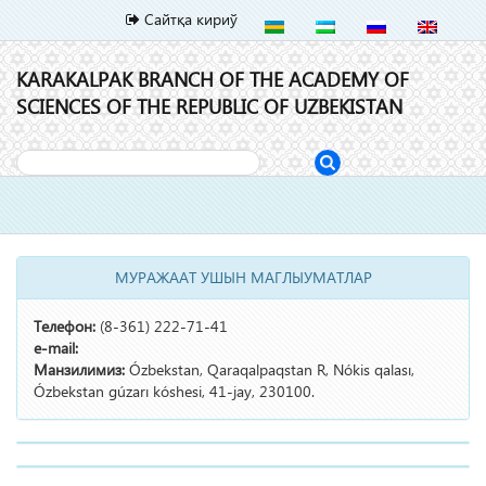
Сайтқа кириў
KARAKALPAK BRANCH OF THE ACADEMY OF
SCIENCES OF THE REPUBLIC OF UZBEKISTAN
Toggl
naviga
МУРАЖААТ УШЫН МАГЛЫУМАТЛАР
Телефон:
(8-361) 222-71-41
e-mail:
Манзилимиз:
Ózbekstan, Qaraqalpaqstan R, Nókis qalası,
Ózbekstan gúzarı kóshesi, 41-jay, 230100.