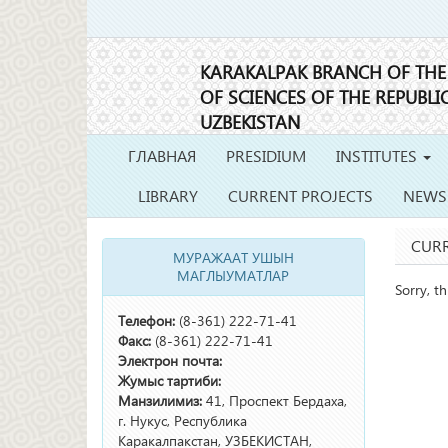
KARAKALPAK BRANCH OF TH
OF SCIENCES OF THE REPUBLI
UZBEKISTAN
ГЛАВНАЯ
PRESIDIUM
INSTITUTES
LIBRARY
CURRENT PROJECTS
NEWS
CURR
МУРАЖААТ УШЫН
МАГЛЫУМАТЛАР
Sorry, th
Телефон:
(8-361) 222-71-41
Факс:
(8-361) 222-71-41
Электрон почта:
Жумыс тартиби:
Манзилимиз:
41, Проспект Бердаха,
г. Нукус, Республика
Каракалпакстан, УЗБЕКИСТАН,